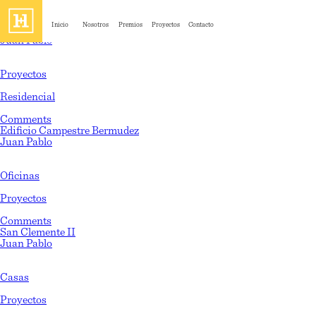
Monthly Archives: junio 2017
Inicio
Nosotros
Premios
Proyectos
Contacto
loftsalas
Juan Pablo
|
30 junio, 2017
Categories:
Proyectos
,
Residencial
|
Comments
Edificio Campestre Bermudez
Juan Pablo
|
20 junio, 2017
Categories:
Oficinas
,
Proyectos
|
Comments
San Clemente II
Juan Pablo
|
20 junio, 2017
Categories:
Casas
,
Proyectos
|